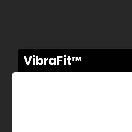
VibraFit™